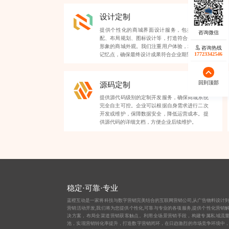
设计定制
提供个性化的商城界面设计服务，包括色彩搭
配、布局规划、图标设计等，打造符合企业品牌
形象的商城外观。我们注重用户体验，增强品牌
咨询热线
17723342546
记忆点，确保最终设计成果符合企业期望。
回到顶部
源码定制
提供源代码级别的定制开发服务，确保商城系统
完全自主可控。企业可以根据自身需求进行二次
开发或维护，保障数据安全，降低运营成本。提
供源代码的详细文档，方便企业后续维护。
稳定·可靠·专业
蓝橙互动是一家将科技与数字营销完美结合的互联网营销公司,从
广告物料设计
营销活动开发,我们将为您提供个性化,可靠与专业的各项服务,提供个性化营销
决方案，布局全渠道营销获客触点。利用全场景营销手段，构建专属私域流
池，实现营销转化率提升，打造数字营销闭环，在日趋激烈的市场竞争环境中