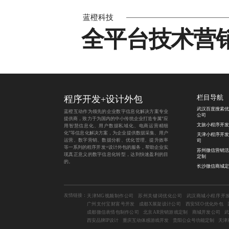
蓝橙科技
全平台技术营
程序开发
+
设计外包
栏目导航
武汉百度搜索优
蓝橙互动作为领先的企业数字信息化解决方案专业
公司
提供商，致力于为国内的中小传统企业打造专属“应
文旅小程序开发
用智慧信息化、用户数据私域化、电商运营精细
化”等信息化解决方案，为企业提供数据采集、用户
天津小程序开发
运营、数字营销、数据分析、优化管理、提升效率
司
等一系列的程序开发+设计外包的服务，帮助企业实
苏州微信营销活
现真正意义的数字信息化转型，达到快速盈利的目
定制
的。
长沙微信商城定
友情链接：
天津MG视频制作公司
苏州关键词优化公司
武汉商城小程序开
广州支付宝财富号开发
成都X展架设计公司
西安SEO优化外包
成都微信表情包制作公司
北京AR营销游戏定制
商城开发公司
西安品牌IP设计
重庆互动体感游戏开发
贵阳公众号功能定制
天津