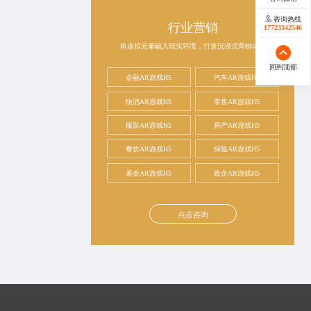
咨询热线
行业营销
17723342546
将虚拟元素融入现实环境，打造沉浸式营销体验
回到顶部
金融AR游戏H5
汽车AR游戏H5
快消AR游戏H5
零售AR游戏H5
服装AR游戏H5
房产AR游戏H5
餐饮AR游戏H5
保险AR游戏H5
基金AR游戏H5
政企AR游戏H5
点击咨询