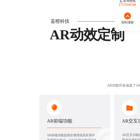
咨询热线
17723342546
蓝橙科技
回到顶部
AR动效定制
AR功能开发涵盖了A
AR前端功能
AR交互
AR交互功
AR前端功能是指在增强现实应用中，
用户与虚拟