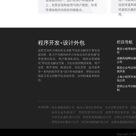
直接面向用户、运行在用户终端设备
信息传递和
上，负责呈现和处理与用户视觉、听觉
对虚拟元素
等感知相关内容的功能集合。
用。
程序开发
+
设计外包
栏目导航
重庆小程序制作
蓝橙互动作为领先的企业数字信息化解决方案专业
司
提供商，致力于为国内的中小传统企业打造专属“应
成都高端网站建
用智慧信息化、用户数据私域化、电商运营精细
公司
化”等信息化解决方案，为企业提供数据采集、用户
运营、数字营销、数据分析、优化管理、提升效率
西安公众号运营
戏开发
等一系列的程序开发+设计外包的服务，帮助企业实
现真正意义的数字信息化转型，达到快速盈利的目
上海小程序开发
的。
包公司
昆明公众号功能
制
友情链接：
南京视频剪辑公司
南京小程序定制开发
北京官网定制开发
北
创意礼盒包装设计
昆明百度SEO公司
成都官网定制开发
苏
天津互动课件设计公司
昆明私域商城制作公司
合肥公众号商城
贵阳活动长图设计公司
武汉私域商城开发公司
合肥体感游戏定制公
Copyright 